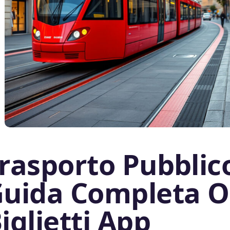
rasporto Pubblico
uida Completa O
iglietti App