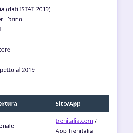
a (dati ISTAT 2019)
ri l’anno
i
ttore
petto al 2019
ertura
Sito/App
trenitalia.com
/
onale
App Trenitalia