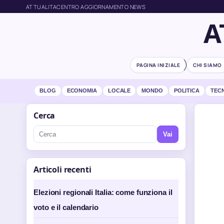
ATTUALITACENTRO AGGIORNAMENTO NEWS
A
PAGINA INIZIALE
CHI SIAMO
BLOG
ECONOMIA
LOCALE
MONDO
POLITICA
TEC
Cerca
Vai
Articoli recenti
Elezioni regionali Italia: come funziona il
voto e il calendario