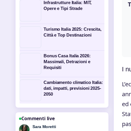
Infrastrutture Italia: MIT,
T
Opere e Tipi Strade
Turismo Italia 2025: Crescita,
Città e Top Destinazioni
Bonus Casa Italia 2026:
Massimali, Detrazioni e
Requisiti
I n
Cambiamento climatico Italia:
L’e
dati, impatti, previsioni 2025-
ann
2050
ed 
Sta
Commenti live
pas
Sara Moretti