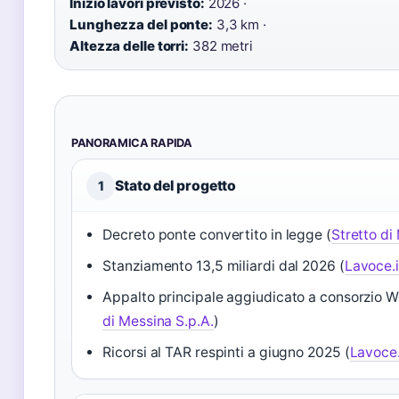
Inizio lavori previsto:
2026 ·
Lunghezza del ponte:
3,3 km ·
Altezza delle torri:
382 metri
PANORAMICA RAPIDA
Stato del progetto
1
Decreto ponte convertito in legge (
Stretto di
Stanziamento 13,5 miliardi dal 2026 (
Lavoce.
Appalto principale aggiudicato a consorzio W
di Messina S.p.A.
)
Ricorsi al TAR respinti a giugno 2025 (
Lavoce.