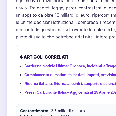
ogni nuova notizia porta con sé un’ombra di pole
rinvio. Tra decreti legge, pareri contrastanti di ge
un appalto da oltre 10 miliardi di euro, ripercorriam
le ultime decisioni istituzionali, compreso il recen
dei conti. In questa analisi troverete le date certe,
punto di svolta che potrebbe ridefinire l’intero pr
4 ARTICOLI CORRELATI
Sardegna Notizie Ultime: Cronaca, Incidenti e Trag
Cambiamento climatico Italia: dati, impatti, previsi
Ricerca italiana: Giornata, centri, scoperte e scienzi
Prezzi Carburante Italia – Aggiornati al 15 Aprile 20
Costo stimato:
13,5 miliardi di euro ·