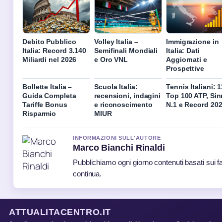
Debito Pubblico
Volley Italia –
Immigrazione in
Italia: Record 3.140
Semifinali Mondiali
Italia: Dati
Miliardi nel 2026
e Oro VNL
Aggiornati e
Prospettive
Bollette Italia –
Scuola Italia:
Tennis Italiani: 1
Guida Completa
recensioni, indagini
Top 100 ATP, Sin
Tariffe Bonus
e riconoscimento
N.1 e Record 20
Risparmio
MIUR
INFORMAZIONI SULL'AUTORE
Marco Bianchi Rinaldi
Pubblichiamo ogni giorno contenuti basati sui fat
continua.
ATTUALITACENTRO.IT