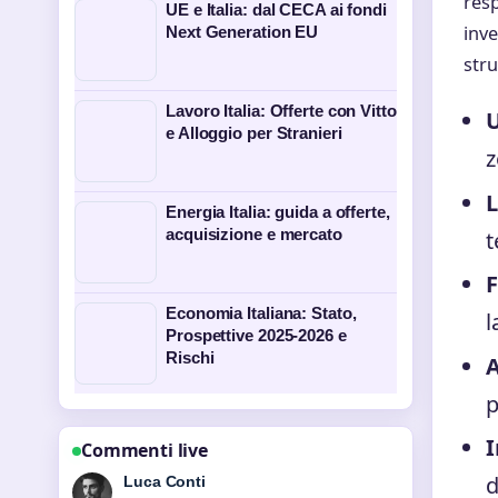
resp
UE e Italia: dal CECA ai fondi
inve
Next Generation EU
stru
Lavoro Italia: Offerte con Vitto
U
e Alloggio per Stranieri
z
L
Energia Italia: guida a offerte,
acquisizione e mercato
t
F
Economia Italiana: Stato,
l
Prospettive 2025-2026 e
Rischi
A
p
I
Commenti live
d
Luca Conti