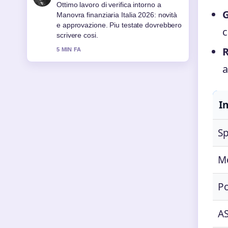
Ottimo lavoro di verifica intorno a
G
Manovra finanziaria Italia 2026: novità
e approvazione. Piu testate dovrebbero
c
scrivere cosi.
R
5 MIN FA
a
I
Sp
Me
Po
AS