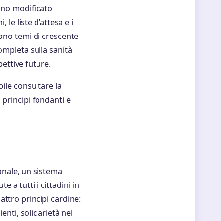
anno modificato
 le liste d’attesa e il
cono temi di crescente
ompleta sulla sanità
pettive future.
bile consultare la
 principi fondanti e
ionale, un sistema
te a tutti i cittadini in
ttro principi cardine:
enti, solidarietà nel