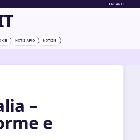
ITALIANO
IT
OKIE
NOTIZIARIO
NOTIZIE
lia –
forme e