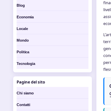
fina
Blog
live
assi
Economia
econ
Locale
L’ar
Mondo
terr
gene
Politica
conc
perm
Tecnologia
fles
Pagine del sito
Chi siamo
Contatti