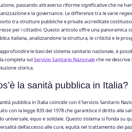
tuzione, passando attraverso riforme significative che ne h
ganizzazione e la governance. Le differenze tra le varie regioni,
orto tra strutture pubbliche e private accreditate costituis
resse per i cittadini. Questo articolo offre una panoramica c
lica italiana, analizzandone la struttura, le criticità e le pros
approfondire le basi del sistema sanitario nazionale, è possi
da completa sul
Servizio Sanitario Nazionale
che ne descrive i
oluzione storica.
s’è la sanità pubblica in Italia?
anità pubblica in Italia coincide con il Servizio Sanitario Naz
tuito con la legge 833 del 1978 che garantisce il diritto alla salu
 universale, equo e solidale. Questo sistema si fonda su qua
ersalità dell’accesso alle cure, equità nel trattamento dei pazi