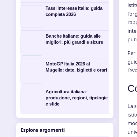
isti
Tassi Interesse Italia: guida
l’or
completa 2026
rapp
inte
Banche italiane: guida alle
pubb
migliori, più grandi e sicure
Per 
gui
MotoGP Italia 2026 al
l’ev
Mugello: date, biglietti e orari
Co
Agricoltura italiana:
produzione, regioni, tipologie
e sfide
La s
isti
modo
Esplora argomenti
univ