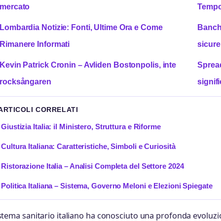
mercato
Tempo
Lombardia Notizie: Fonti, Ultime Ora e Come
Banche
Rimanere Informati
sicure
Kevin Patrick Cronin – Avliden Bostonpolis, inte
Spread
rocksångaren
signif
 ARTICOLI CORRELATI
Giustizia Italia: il Ministero, Struttura e Riforme
Cultura Italiana: Caratteristiche, Simboli e Curiosità
Ristorazione Italia – Analisi Completa del Settore 2024
Politica Italiana – Sistema, Governo Meloni e Elezioni Spiegate
istema sanitario italiano ha conosciuto una profonda evoluzi