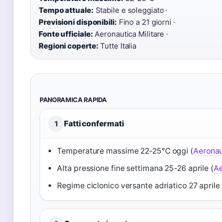
Tempo attuale:
Stabile e soleggiato ·
Previsioni disponibili:
Fino a 21 giorni ·
Fonte ufficiale:
Aeronautica Militare ·
Regioni coperte:
Tutte Italia
PANORAMICA RAPIDA
Fatti confermati
1
Temperature massime 22-25°C oggi (
Aeronau
Alta pressione fine settimana 25-26 aprile (
Ae
Regime ciclonico versante adriatico 27 aprile