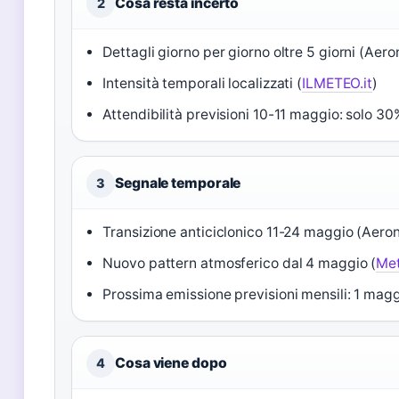
Cosa resta incerto
2
Dettagli giorno per giorno oltre 5 giorni (Aero
Intensità temporali localizzati (
ILMETEO.it
)
Attendibilità previsioni 10-11 maggio: solo 30
Segnale temporale
3
Transizione anticiclonico 11-24 maggio (Aeron
Nuovo pattern atmosferico dal 4 maggio (
Met
Prossima emissione previsioni mensili: 1 magg
Cosa viene dopo
4