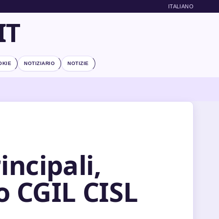
ITALIANO
IT
OKIE
NOTIZIARIO
NOTIZIE
incipali,
to CGIL CISL