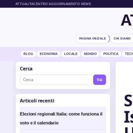
ATTUALITACENTRO AGGIORNAMENTO NEWS
A
PAGINA INIZIALE
CHI SIAMO
BLOG
ECONOMIA
LOCALE
MONDO
POLITICA
TEC
Cerca
Vai
S
Articoli recenti
I
Elezioni regionali Italia: come funziona il
voto e il calendario
U