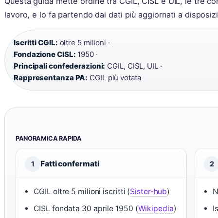
Questa guida mette ordine tra CGIL, CISL e UIL, le tre 
lavoro, e lo fa partendo dai dati più aggiornati a disposiz
Iscritti CGIL:
oltre 5 milioni ·
Fondazione CISL:
1950 ·
Principali confederazioni:
CGIL, CISL, UIL ·
Rappresentanza PA:
CGIL più votata
PANORAMICA RAPIDA
Fatti confermati
1
2
CGIL oltre 5 milioni iscritti (
Sister-hub
)
N
CISL fondata 30 aprile 1950 (
Wikipedia
)
I