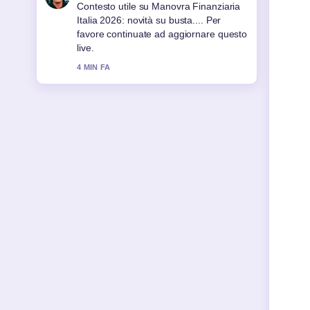
La copertura di Elezioni regionali Italia:
come funziona il voto... sembra solida e
molto facile da seguire.
6 MIN FA