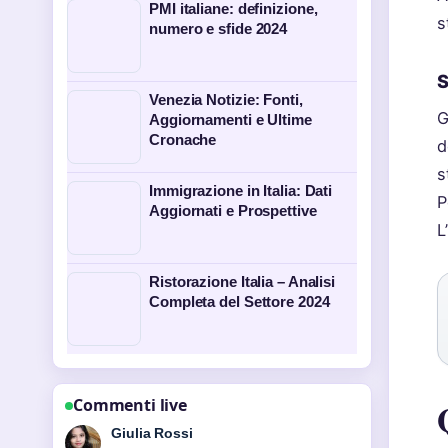
PMI italiane: definizione,
s
numero e sfide 2024
S
Venezia Notizie: Fonti,
G
Aggiornamenti e Ultime
Cronache
d
s
Immigrazione in Italia: Dati
P
Aggiornati e Prospettive
L
Ristorazione Italia – Analisi
Completa del Settore 2024
Commenti live
Giulia Rossi