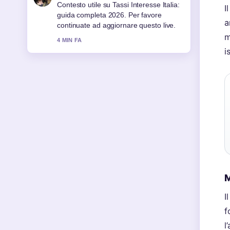
Contesto utile su Tassi Interesse Italia:
I
guida completa 2026. Per favore
a
continuate ad aggiornare questo live.
m
4 MIN FA
i
M
I
f
l