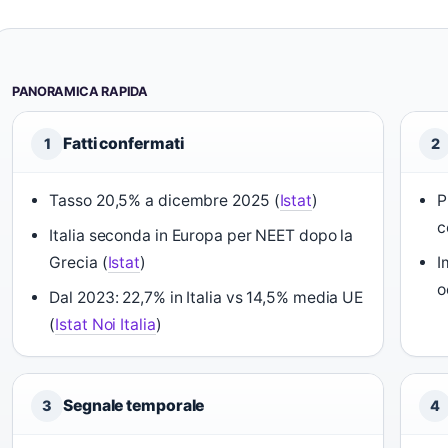
PANORAMICA RAPIDA
Fatti confermati
1
2
Tasso 20,5% a dicembre 2025 (
Istat
)
P
c
Italia seconda in Europa per NEET dopo la
Grecia (
Istat
)
I
o
Dal 2023: 22,7% in Italia vs 14,5% media UE
(
Istat Noi Italia
)
Segnale temporale
3
4