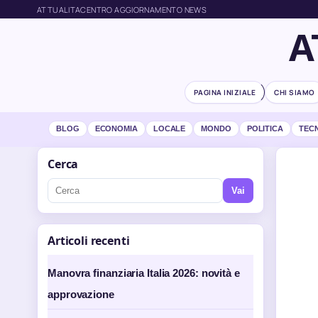
ATTUALITACENTRO AGGIORNAMENTO NEWS
A
PAGINA INIZIALE
CHI SIAMO
BLOG
ECONOMIA
LOCALE
MONDO
POLITICA
TEC
Cerca
Vai
Articoli recenti
Manovra finanziaria Italia 2026: novità e
approvazione