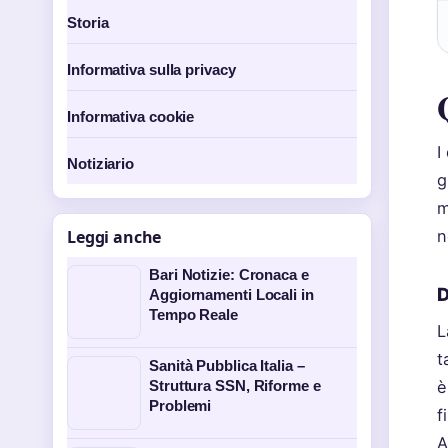
Storia
Informativa sulla privacy
Informativa cookie
I
Notiziario
g
m
n
Leggi anche
Bari Notizie: Cronaca e
D
Aggiornamenti Locali in
Tempo Reale
L
t
Sanità Pubblica Italia –
è
Struttura SSN, Riforme e
Problemi
f
A