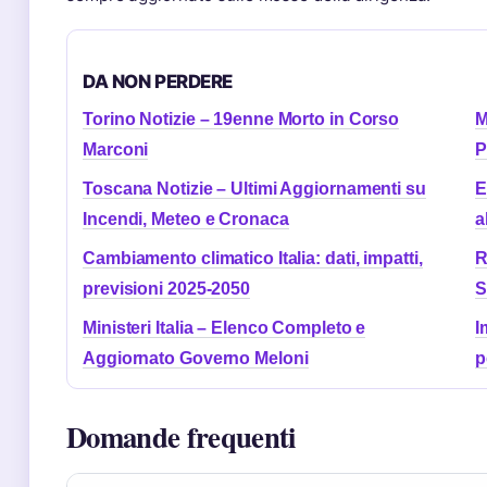
DA NON PERDERE
Torino Notizie – 19enne Morto in Corso
M
Marconi
P
Toscana Notizie – Ultimi Aggiornamenti su
E
Incendi, Meteo e Cronaca
a
Cambiamento climatico Italia: dati, impatti,
R
previsioni 2025-2050
S
Ministeri Italia – Elenco Completo e
I
Aggiornato Governo Meloni
p
Domande frequenti