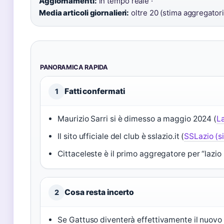
Aggiornamenti:
in tempo reale ·
Media articoli giornalieri:
oltre 20 (stima aggregatori
PANORAMICA RAPIDA
Fatti confermati
1
Maurizio Sarri si è dimesso a maggio 2024 (
L
Il sito ufficiale del club è sslazio.it (
SSLazio (si
Cittaceleste è il primo aggregatore per “lazio 
Cosa resta incerto
2
Se Gattuso diventerà effettivamente il nuovo