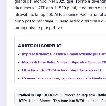
grandi del mondo. Nel 2025 quel sogno è diventato
da numero 1 ATP con 11.500 punti, e nell’arco dell
ritrovati nella top 100 ATP. Jasmine Paolini ha fatt
nono posto mondiale. Questo articolo traccia il q
protagonisti e prospettive.
4 ARTICOLI CORRELATI
Imprese Italiane: Classifica Grandi Aziende per Fat
Medici di Base Italia: Numeri, Stipendi e Carenze 2
UE e Italia: dal CECA ai fondi Next Generation EU
Cinema italiano: storia, capolavori e crisi – Guida 
Italiani in Top 100 ATP:
10 (record eguagliato) ·
Itali
ATP:
Jannik Sinner ·
Top tennista WTA:
Jasmine Pao