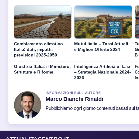
Cambiamento climatico
Mutui Italia – Tassi Attuali
Tr
Italia: dati, impatti,
e Migliori Offerte 2024
G
previsioni 2025-2050
Bi
Giustizia Italia: il Ministero,
Intelligenza Artificiale Italia
Fo
Struttura e Riforme
– Strategia Nazionale 2024-
Co
2026
In
INFORMAZIONI SULL'AUTORE
Marco Bianchi Rinaldi
Pubblichiamo ogni giorno contenuti basati sui fat
ATTUALITACENTRO.IT