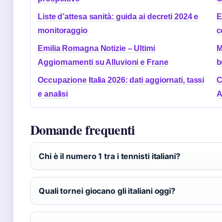
Liste d’attesa sanità: guida ai decreti 2024 e
E
monitoraggio
c
Emilia Romagna Notizie – Ultimi
M
Aggiornamenti su Alluvioni e Frane
b
Occupazione Italia 2026: dati aggiornati, tassi
C
e analisi
A
Domande frequenti
Chi è il numero 1 tra i tennisti italiani?
Quali tornei giocano gli italiani oggi?