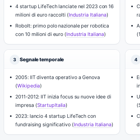
4 startup LifeTech lanciate nel 2023 con 16
C
milioni di euro raccolti (
Industria Italiana
)
r
RoboIt: primo polo nazionale per robotica
A
con 10 milioni di euro (
Industria Italiana
)
(
Segnale temporale
3
4
2005: IIT diventa operativo a Genova
E
(
Wikipedia
)
i
2011-2012: IIT inizia focus su nuove idee di
U
impresa (
StartupItalia
)
(
2023: lancio 4 startup LifeTech con
C
fundraising significativo (
Industria Italiana
)
d