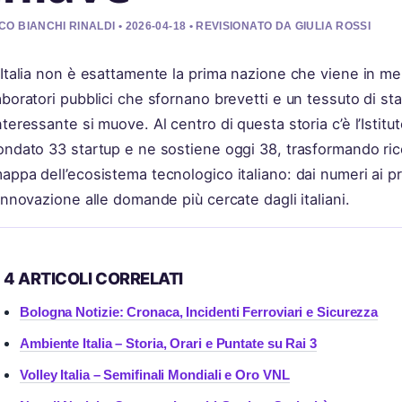
O BIANCHI RINALDI • 2026-04-18 • REVISIONATO DA GIULIA ROSSI
’Italia non è esattamente la prima nazione che viene in me
aboratori pubblici che sfornano brevetti e un tessuto di st
nteressante si muove. Al centro di questa storia c’è l’Istitu
ondato 33 startup e ne sostiene oggi 38, trasformando rice
appa dell’ecosistema tecnologico italiano: dai numeri ai pr
’innovazione alle domande più cercate dagli italiani.
4 ARTICOLI CORRELATI
Bologna Notizie: Cronaca, Incidenti Ferroviari e Sicurezza
Ambiente Italia – Storia, Orari e Puntate su Rai 3
Volley Italia – Semifinali Mondiali e Oro VNL