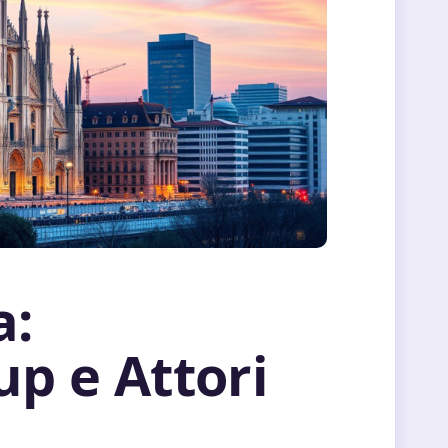
a:
up e Attori