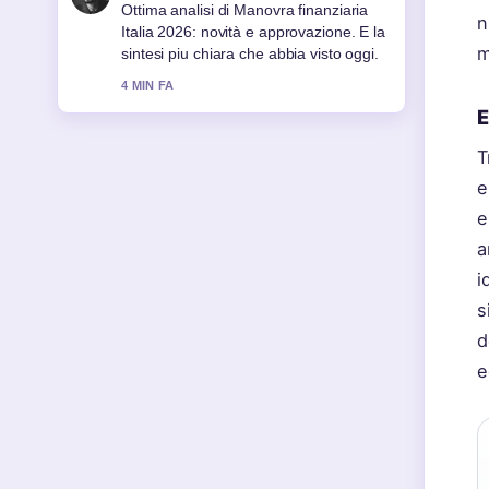
Seguo da vicino Manovra Finanziaria
n
Italia 2026: novità su busta... –
m
apprezzo il tono equilibrato di questa
copertura.
6 MIN FA
E
T
e
e
a
i
s
d
e