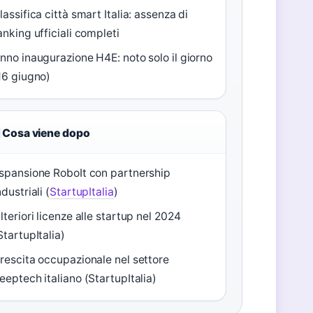
lassifica città smart Italia: assenza di
anking ufficiali completi
nno inaugurazione H4E: noto solo il giorno
16 giugno)
Cosa viene dopo
spansione RoboIt con partnership
ndustriali (
StartupItalia
)
lteriori licenze alle startup nel 2024
StartupItalia)
rescita occupazionale nel settore
eeptech italiano (StartupItalia)